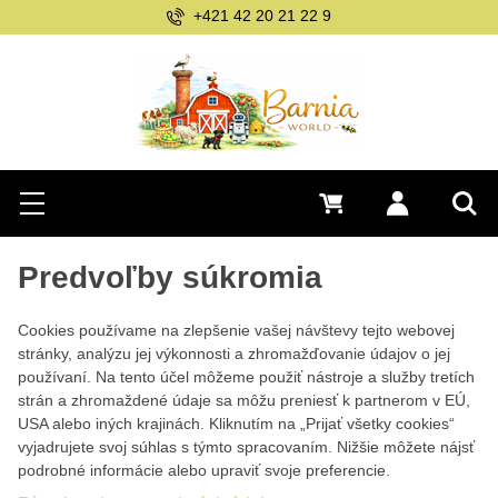
+421 42 20 21 22 9
Hľadať
0 €
Prihlásiť sa
Menu
Vyh
Predvoľby súkromia
Cookies používame na zlepšenie vašej návštevy tejto webovej
stránky, analýzu jej výkonnosti a zhromažďovanie údajov o jej
používaní. Na tento účel môžeme použiť nástroje a služby tretích
strán a zhromaždené údaje sa môžu preniesť k partnerom v EÚ,
USA alebo iných krajinách. Kliknutím na „Prijať všetky cookies“
vyjadrujete svoj súhlas s týmto spracovaním. Nižšie môžete nájsť
podrobné informácie alebo upraviť svoje preferencie.