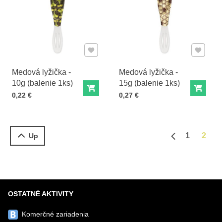
Pridať k Obľúbeným
Pridať 
Medová lyžička -
Medová lyžička -
10g (balenie 1ks)
15g (balenie 1ks)
Do košíka
Do ko
Cena s DPH
Cena s DPH
0,22 €
0,27 €
1
2
Up
Predchádzajú
OSTATNÉ AKTIVITY
Komerčné zariadenia