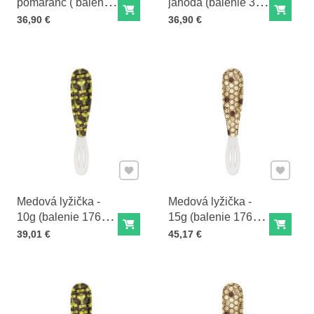
pomaranč ( balenie
jahoda (balenie 30
Do košíka
Do ko
30 slamiek)
slamiek)
Cena s DPH
Cena s DPH
36,90 €
36,90 €
Pridať k Obľúbeným
Pridať 
Medová lyžička -
Medová lyžička -
10g (balenie 176
15g (balenie 176
Do košíka
Do ko
lyžičiek)
lyžičiek)
Cena s DPH
Cena s DPH
39,01 €
45,17 €