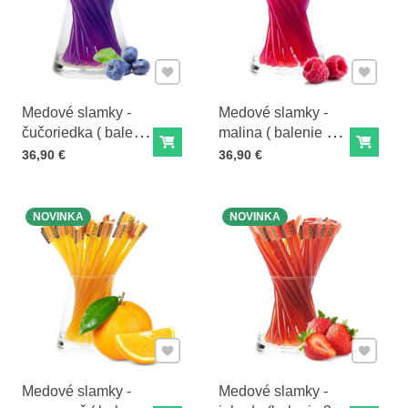
Pridať k Obľúbeným
Pridať 
Medové slamky -
Medové slamky -
čučoriedka ( balenie
malina ( balenie 30
Do košíka
Do ko
30 slamiek)
slamiek)
Cena s DPH
Cena s DPH
36,90 €
36,90 €
NOVINKA
NOVINKA
Pridať k Obľúbeným
Pridať 
Medové slamky -
Medové slamky -