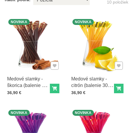
10
položiek
NOVINKA
NOVINKA
Pridať k Obľúbeným
Pridať 
Medové slamky -
Medové slamky -
škorica (balenie 30
citrón (balenie 30
Do košíka
Do ko
slamiek)
slamiek)
Cena s DPH
Cena s DPH
36,90 €
36,90 €
NOVINKA
NOVINKA