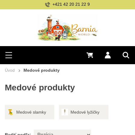
info@barnia.sk
Hľadať
0 €
Prihlásiť sa
Menu
Vyh
Úvod
Medové produkty
Medové produkty
Medové slamky
Medové lyžičky
Radiť podľa: