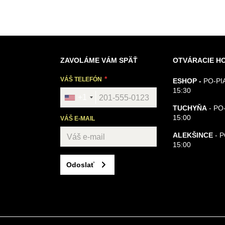
ZAVOLÁME VÁM SPÄŤ
OTVÁRACIE H
VÁŠ TELEFÓN
ESHOP -
PO-PIA
15:30
+1
TUCHYŇA
- PO-
15:00
VÁŠ E-MAIL
ALEKŠINCE
- 
15:00
Odoslať