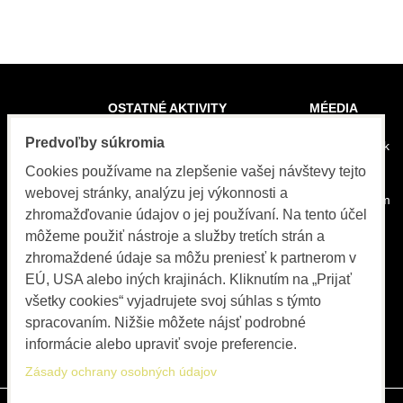
OSTATNÉ AKTIVITY
MÉEDIA
Predvoľby súkromia
Komerčné zariadenia
Facebook
Cookies používame na zlepšenie vašej návštevy tejto
Twitter
PVC systémy
webovej stránky, analýzu jej výkonnosti a
Instagram
zhromažďovanie údajov o jej používaní. Na tento účel
Športová infraštruktúra
Youtube
môžeme použiť nástroje a služby tretích strán a
zhromaždené údaje sa môžu preniesť k partnerom v
Mobilná muštáreň
EÚ, USA alebo iných krajinách. Kliknutím na „Prijať
OZ Farmárikovia
všetky cookies“ vyjadrujete svoj súhlas s týmto
spracovaním. Nižšie môžete nájsť podrobné
Psí salón
informácie alebo upraviť svoje preferencie.
Zásady ochrany osobných údajov