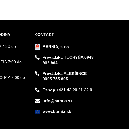
ODINY
KONTAKT
 7:30 do
BARNIA, s.r.o.
Prevádzka TUCHYŇA 0948
PIA 7:00 do
962 964
Prevádzka ALEKŠINCE
PO-PIA 7:00 do
0905 755 895
Eshop +421 42 20 21 22 9
info@barnia.sk
www.barnia.sk