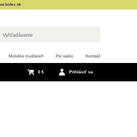
w.bolex.sk
adať
Mobilná muštáreň
Psí salón
Kontakt
0 €
Prihlásiť sa