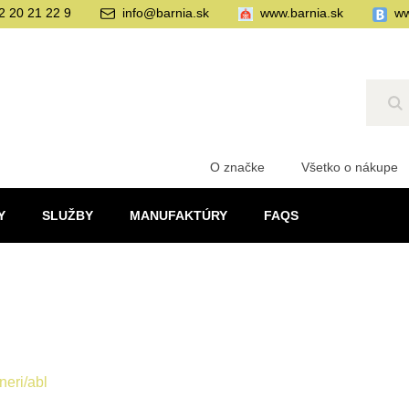
2 20 21 22 9
info@barnia.sk
www.barnia.sk
ww
Hľ
O značke
Všetko o nákupe
Y
SLUŽBY
MANUFAKTÚRY
FAQS
neri/abl