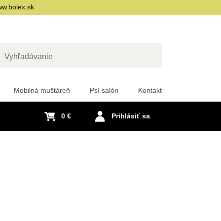
w.bolex.sk
adať
Mobilná muštáreň
Psí salón
Kontakt
0 €
Prihlásiť sa