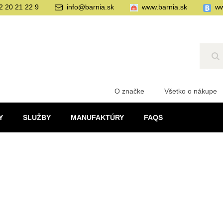
2 20 21 22 9
info@barnia.sk
www.barnia.sk
ww
Hľ
O značke
Všetko o nákupe
Y
SLUŽBY
MANUFAKTÚRY
FAQS