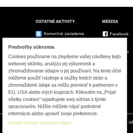
OSTATNÉ AKTIVITY
MÉEDIA
Komerčné zariadenia
Facebook
Twitter
PVC systémy
Predvoľby súkromia
Instagram
Cookies používame na zlepšenie vašej návštevy tejto
Športová infraštruktúra
Youtube
webovej stránky, analýzu jej výkonnosti a
zhromažďovanie údajov o jej používaní. Na tento účel
Mobilná muštáreň
môžeme použiť nástroje a služby tretích strán a
OZ Farmárikovia
zhromaždené údaje sa môžu preniesť k partnerom v
EÚ, USA alebo iných krajinách. Kliknutím na „Prijať
Psí salón
všetky cookies“ vyjadrujete svoj súhlas s týmto
spracovaním. Nižšie môžete nájsť podrobné
informácie alebo upraviť svoje preferencie.
Predvoľby súkromia
Zásady ochrany osobných úd
Zásady ochrany osobných údajov