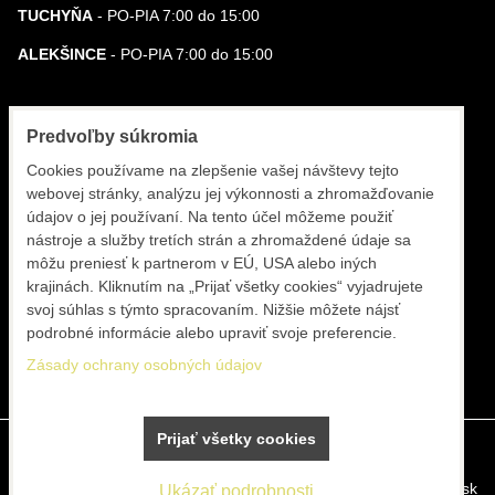
TUCHYŇA
- PO-PIA 7:00 do 15:00
ALEKŠINCE
- PO-PIA 7:00 do 15:00
KONTAKT
Predvoľby súkromia
BARNIA, s.r.o.
Cookies používame na zlepšenie vašej návštevy tejto
webovej stránky, analýzu jej výkonnosti a zhromažďovanie
Prevádzka TUCHYŇA 0948 962 964
údajov o jej používaní. Na tento účel môžeme použiť
nástroje a služby tretích strán a zhromaždené údaje sa
Prevádzka ALEKŠINCE 0905 755 895
môžu preniesť k partnerom v EÚ, USA alebo iných
krajinách. Kliknutím na „Prijať všetky cookies“ vyjadrujete
Eshop +421 42 20 21 22 9
svoj súhlas s týmto spracovaním. Nižšie môžete nájsť
info@barnia.sk
podrobné informácie alebo upraviť svoje preferencie.
Zásady ochrany osobných údajov
www.barnia.sk
Prijať všetky cookies
Predvoľby súkromia
Zásady ochrany osobných údajov
Vytvorené pomocou:
BiznisWeb.sk
Ukázať podrobnosti