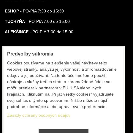
ESHOP -
PO-PIA 7:30 do 15:30
TUCHYŇA
- PO-PIA 7:00 do 15:00
ALEKŠINCE
- PO-PIA 7:00 do 15:00
KONTAKT
Predvoľby súkromia
BARNIA, s.r.o.
Cookies používame na zlepšenie vašej návštevy tejto
webovej stránky, analýzu jej výkonnosti a zhromažďovanie
Prevádzka TUCHYŇA 0948 962 964
údajov o jej používaní. Na tento účel môžeme použiť
nástroje a služby tretích strán a zhromaždené údaje sa
Prevádzka ALEKŠINCE 0905 755 895
môžu preniesť k partnerom v EÚ, USA alebo iných
krajinách. Kliknutím na „Prijať všetky cookies“ vyjadrujete
Eshop +421 42 20 21 22 9
svoj súhlas s týmto spracovaním. Nižšie môžete nájsť
info@barnia.sk
podrobné informácie alebo upraviť svoje preferencie.
Zásady ochrany osobných údajov
www.barnia.sk