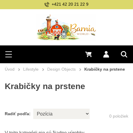
+421 42 20 21 22 9
Hľadať
0 €
Prihlásiť sa
Menu
Vyh
Úvod
Lifestyle
Design Objects
Krabičky na prstene
Krabičky na prstene
Radiť podľa:
0
položiek